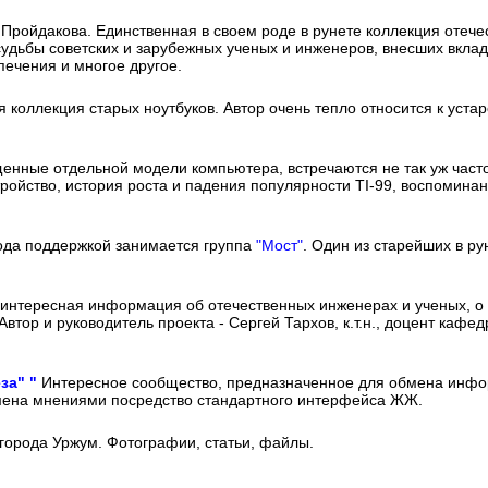
Пройдакова. Единственная в своем роде в рунете коллекция отечес
судьбы советских и зарубежных ученых и инженеров, внесших вклад
печения и многое другое.
 коллекция старых ноутбуков. Автор очень тепло относится к уста
енные отдельной модели компьютера, встречаются не так уж часто
тройство, история роста и падения популярности TI-99, воспомина
ода поддержкой занимается группа
"Мост"
. Один из старейших в р
 интересная информация об отечественных инженерах и ученых, о 
тор и руководитель проекта - Сергей Тархов, к.т.н., доцент каф
за" "
Интересное сообщество, предназначенное для обмена инфо
бмена мнениями посредство стандартного интерфейса ЖЖ.
з города Уржум. Фотографии, статьи, файлы.