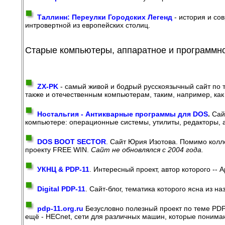
Таллинн: Переулки Городских Легенд
- история и со
интровертной из европейских столиц.
Старые компьютеры, аппаратное и программно
ZX-PK
- самый живой и бодрый русскоязычный сайт по 
также и отечественным компьютерам, таким, например, как
Ностальгия - Антикварные программы для DOS
.
Сайт
компьютере: операционные системы, утилиты, редакторы, а
DOS BOOT SECTOR
. Сайт Юрия Изотова. Помимо колл
проекту FREE WIN.
Сайт не обновлялся с 2004 года.
УКНЦ & PDP-11
. Интересный проект, автор которого --
Digital PDP-11
. Сайт-блог, тематика которого ясна из 
pdp-11.org.ru
Безусловно полезный проект по теме PDP
ещё - HECnet, сети для различных машин, которые понима