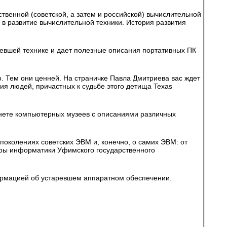
твенной (советской, а затем и российской) вычислительной
 в развитие вычислительной техники. История развития
ревшей технике и дает полезные описания портативных ПК
. Тем они ценней. На страничке Павла Дмитриева вас ждет
ния людей, причастных к судьбе этого детища Texas
унете компьютерных музеев с описаниями различных
поколениях советских ЭВМ и, конечно, о самих ЭВМ: от
едры информатики Уфимского государственного
рмацией об устаревшем аппаратном обеспечении.