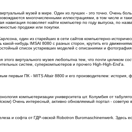
иртуальный музей в мире. Один из лучших - это точно. Очень бо
овождаются многочисленными иллюстрациями, в том числе и таки
ная навигация позволяет найти компьютер по году выпуска, по на
жностью продажи или покупки.
арлсона, один из старейших в сети сайтов компьютерно-историчес
какой-нибудь IMSAI 8080 с разных сторон, крутить его движениям
 достойный список устаревших моделей с описаниями и фотография
я этого виртуального музея любопытна тем, что почти целиком со
ельных систем, суперкомпьютеров и прочего High-High-End'a.
амым первыи ПК - MITS Altair 8800 и его производителем: история
нология компьютеризации университета шт. Колумбия от табулято
йском) Очень интересный, активно обновляемый портал - советую
еза и софта от ГДР-овской Robotron Buromaschinenwerk. Здесь ес