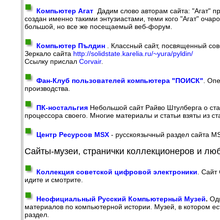
Компьютер Агат
Дадим слово авторам сайта: "Агат" п
создан именно такими энтузиастами, теми кого "Агат" очар
большой, но все же посещаемый веб-форум.
Компьютер Пълдин
. Классный сайт, посвященный со
Зеркало сайта
http://solidstate.karelia.ru/~yura/pyldin/
Ссылку прислал
Corvair
.
Фан-Клуб пользователей компьютера "ПОИСК"
. Оп
производства.
ПК-ностальгия
Небольшой сайт Райво Штулберга о ста
процессора своего. Многие материалы и статьи взяты из с
Центр Ресурсов MSX
- русскоязычный раздел сайта M
Сайты-музеи, странички коллекционеров и люб
Коллекция советской цифровой электроники
. Сайт
идите и смотрите.
Неофициальный Русский Компьютерный Музей
.
Оди
материалов по компьютерной истории. Музей, в котором ест
раздел.