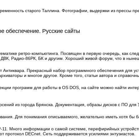
временность старого Таллина. Фотографии, выдержки из прессы пр
е обеспечение. Русские сайты
тематике ретро-компьютинга. Посвящен в первую очередь, как сле
 ДВК, Радио-86РК, БК и другим. Хороший живой форум, что в ныне
 Антиквара. Прекрасный набор программного обеспечения для ус
рхиваторы и многое другое. Кроме того, статьи автора и справочн
екции программ для работы в OS DOS, на сайте можно найти интер
 Арсений из города Брянска. Документация, образы дисков с ПО для
названия. Для понимания описываемого, желательно иметь хотя бы б
-11. Много информации о самой системе, перефирийных устройств
ют протокол DECnet. Сеть поддерживается усилиями энтузиастов.