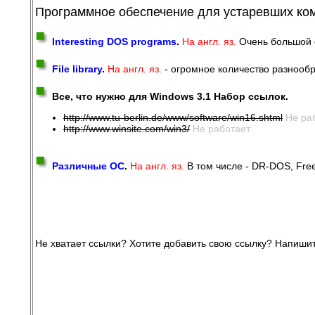
Программное обеспечение для устаревших ком
Interesting DOS programs
.
На англ. яз.
Очень большой с
File library
.
На англ. яз.
- огромное количество разнообр
Все, что нужно для Windows 3.1 Набор ссылок.
http://www.tu-berlin.de/www/software/win16.shtml
Не раб
http://www.winsite.com/win3/
Не работает.
Различные ОС
.
На англ. яз.
В том числе - DR-DOS, Fre
Не хватает ссылки? Хотите добавить свою ссылку? Напиши