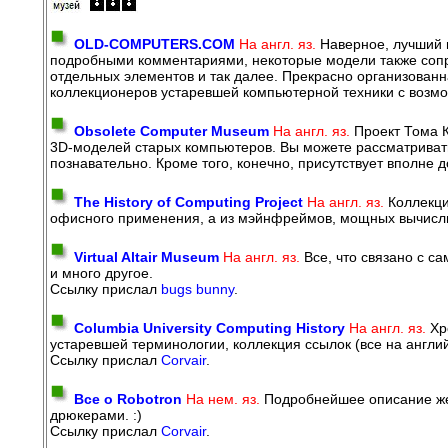
OLD-COMPUTERS.COM
На англ. яз.
Наверное, лучший в
подробными комментариями, некоторые модели также сопр
отдельных элементов и так далее. Прекрасно организован
коллекционеров устаревшей компьютерной техники с возмо
Obsolete Computer Museum
На англ. яз.
Проект Тома К
3D-моделей старых компьютеров. Вы можете рассматривать 
познавательно. Кроме того, конечно, присутствует вполне
The History of Computing Project
На англ. яз.
Коллекци
офисного применения, а из мэйнфреймов, мощных вычислит
Virtual Altair Museum
На англ. яз.
Все, что связано с с
и много другое.
Ссылку прислал
bugs bunny
.
Columbia University Computing History
На англ. яз.
Хро
устаревшей терминологии, коллекция ссылок (все на англи
Ссылку прислал
Corvair
.
Все о Robotron
На нем. яз.
Подробнейшее описание жел
дрюкерами. :)
Ссылку прислал
Corvair
.