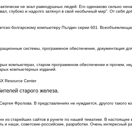
рактически не знал равнодушных людей. Его одинаково сильно нена
овал, глубоко и надолго затянул в свой необычный мир". От себя д
ветско-болгарскому компьютеру Пълдин серии 601. Всеобъемлющая
ерационные системы, программное обеспечение, документация для 
рых компьютерах, старом программном обеспечении и прочем, не
тарых компьютерных изданий.
SX Resource Center
ителей старого железа.
 Сергея Фролова. В представлениях не нуждается, другого такого к
н из старейших сайтов в рунете по нашей тематике. В настоящее
ь и наши, советские-российские, разработки. Очень интересный ра