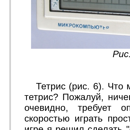
Рис
Тетрис (рис. 6). Что
тетрис? Пожалуй, ничег
очевидно, требует о
скоростью играть прос
игре я решил сделать 