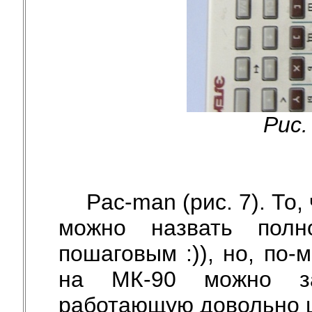
Рис.
Pac-man (рис. 7). То,
можно назвать полн
пошаговым :)), но, по-
на МК-90 можно за
работающую довольно 